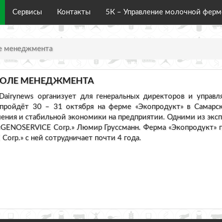
Сервисы
Контакты
5К – Управление молочной фер
е менеджмента
КОЛЕ МЕНЕДЖМЕНТА
Dairynews организует для генеральных директоров и управ
пройдёт 30 – 31 октября на ферме «Экопродукт» в Самарск
ения и стабильной экономики на предприятии. Одними из эк
 «GENOSERVICE Corp.» Люмир Груссманн. Ферма «Экопродукт»
orp.» с ней сотрудничает почти 4 года.