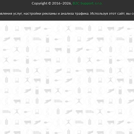
Copyright © 2016–2026,
B2C Support, s.r.o.
вления услуг, настройки рекламы и анализа трафика. Используя этот сайт, вы 