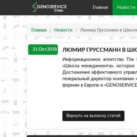
Главная
Новости
Главная
Новости
Люмир Груссманн в Школ
21.Окт.2018
ЛЮМИР ГРУССМАНН В Ш
Информационное агентство The 
«Школа менеджмента», которое 
Достижение эффективного управл
генеральный директор компании
фермам в Европе и «GENOSERVICE C
Вернуть на выписку статей