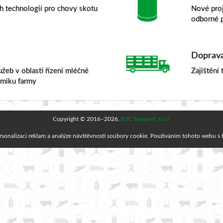
h technologií pro chovy skotu
Nové proj
odborné 
Doprav
žeb v oblasti řízení mléčné
Zajištění
omiku farmy
Copyright © 2016–2026,
B2C Support, s.r.o.
rsonalizaci reklam a analýze návštěvnosti soubory cookie. Používáním tohoto webu s t