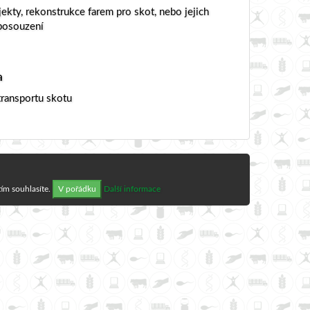
ekty, rekonstrukce farem pro skot, nebo jejich
posouzení
a
 transportu skotu
ím souhlasíte.
V pořádku
Další informace