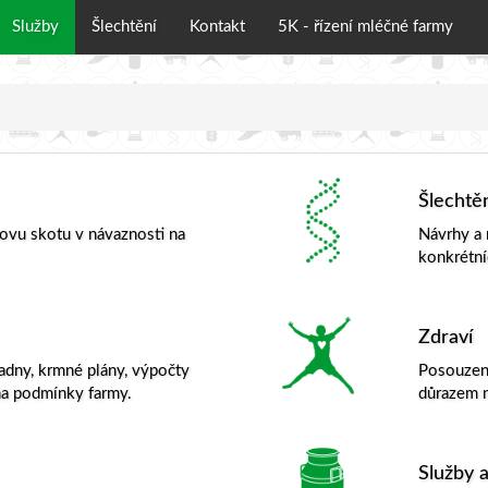
Služby
Šlechtění
Kontakt
5K - řízení mléčné farmy
Šlechtě
hovu skotu v návaznosti na
Návrhy a 
konkrétn
Zdraví
adny, krmné plány, výpočty
Posouzení
na podmínky farmy.
důrazem n
Služby a