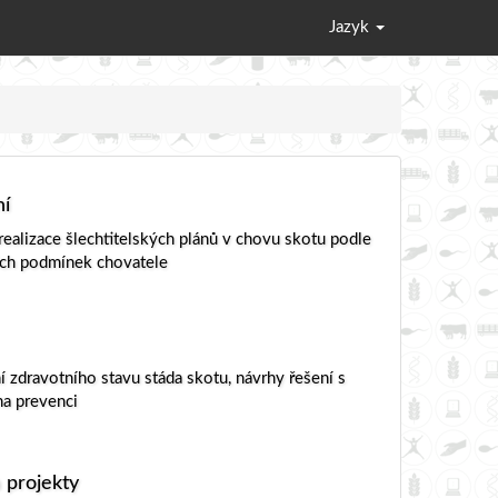
Jazyk
ní
realizace šlechtitelských plánů v chovu skotu podle
ích podmínek chovatele
 zdravotního stavu stáda skotu, návrhy řešení s
a prevenci
 projekty